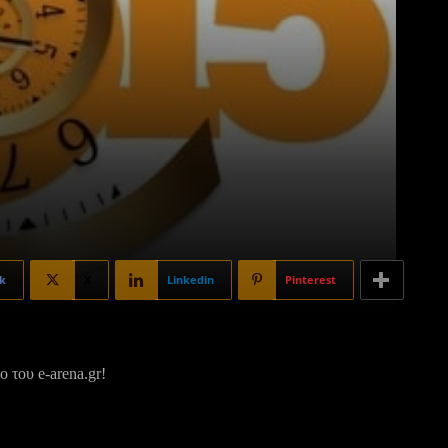
k
X
Linkedin
Pinterest
 του e-arena.gr!