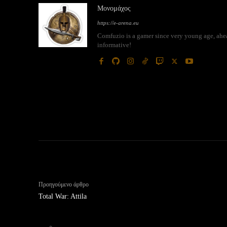
Μονομάχος
https://e-arena.eu
Comfuzio is a gamer since very young age, ahead
informative!
Προηγούμενο άρθρο
Total War: Attila