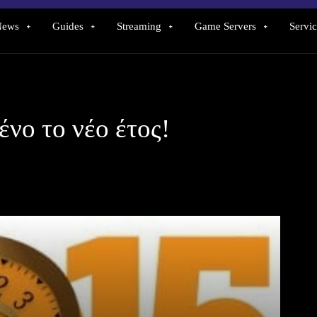
News
Guides
Streaming
Game Servers
Servic
νο το νέο έτος!