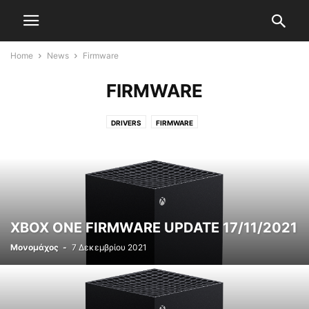
Home
News
Firmware
FIRMWARE
DRIVERS
FIRMWARE
XBOX ONE FIRMWARE UPDATE 17/11/2021
Μονομάχος
-
7 Δεκεμβρίου 2021