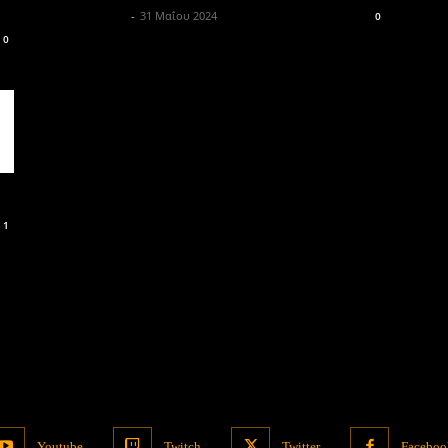
Μονομάχος
-
31 Μαΐου 2024
0
0
1
Youtube
Twitch
Twitter
Faceboo