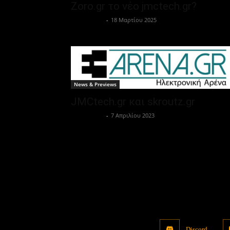
Zoro.gr το νέο jmctech.gr?
Μονομάχος
-
18 Μαρτίου 2025
News & Previews
JMCtech.gr και skroutz.gr
Μονομάχος
-
7 Απριλίου 2023
Discord