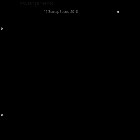
swappiness
α
Μονομάχος
-
11 Σεπτεμβρίου 2018
0
0
0