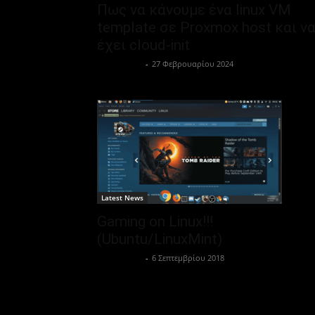
Πως να κάνουμε ένα linux VM
template σε Proxmox host και ν
έχει cloud-init
Μονομάχος
-
27 Φεβρουαρίου 2024
Latest News
Gaming on Linux!!!
(Ubuntu/LinuxMint)
Μονομάχος
-
6 Σεπτεμβρίου 2018