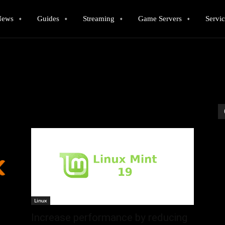
News
Guides
Streaming
Game Servers
Servic
Linux
Increase performance by reducing