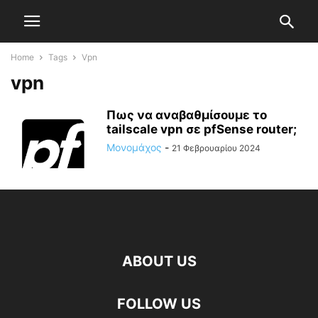
Home
Tags
Vpn
vpn
Πως να αναβαθμίσουμε το
tailscale vpn σε pfSense router;
Μονομάχος
-
21 Φεβρουαρίου 2024
ABOUT US
FOLLOW US