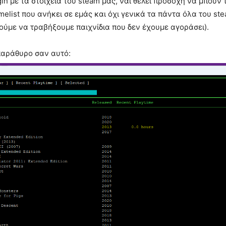
in με τα στοιχεία του steam μας, ναι θέλει προσοχή να μπουν 
melist που ανήκει σε εμάς και όχι γενικά τα πάντα όλα του ste
ούμε να τραβήξουμε παιχνίδια που δεν έχουμε αγοράσει).
παράθυρο σαν αυτό: