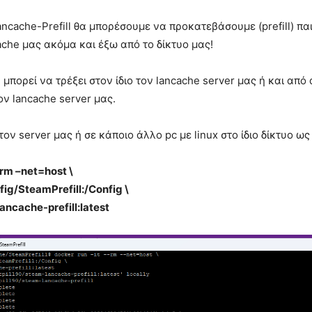
ncache-Prefill θα μπορέσουμε να προκατεβάσουμε (prefill) παι
ache μας ακόμα και έξω από το δίκτυο μας!
μπορεί να τρέξει στον ίδιο τον lancache server μας ή και από
τον lancache server μας.
ν server μας ή σε κάποιο άλλο pc με linux στο ίδιο δίκτυο ως
–rm –net=host \
ig/SteamPrefill:/Config \
ancache-prefill:latest