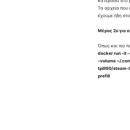
κατεβάσει στο 
Τα αρχεία που 
έχουμε ήδη στο
Mέρος 2ο για 
Όπως και πιο πά
docker run -it 
–volume ~/.conf
tpill90/steam-l
prefill