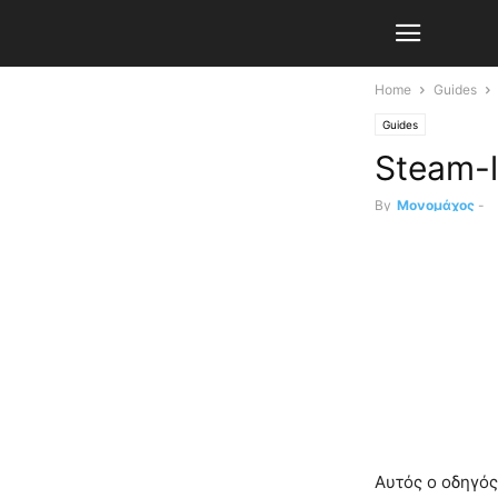
Home
Guides
Guides
Steam-l
By
Μονομάχος
-
Αυτός ο οδηγός