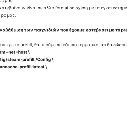
pc μας.
κατεβαίνουν είναι σε άλλο format σε σχέση με τα εγκατεστημ
 pc μας.
αναβάθμιση των παιχνιδιών που έχουμε κατεβάσει με το pref
νω με το prefill, θα μπούμε σε κάποιο τερματικό και θα δώσου
–rm –net=host \
ig/steam-prefill:/Config \
ancache-prefill:latest \