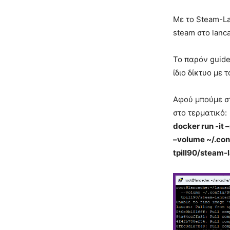
Με το Steam-La
steam στο lanc
Το παρόν guide 
ίδιο δίκτυο με 
Αφού μπούμε στο
στο τερματικό:
docker run -it 
–volume ~/.conf
tpill90/steam-l