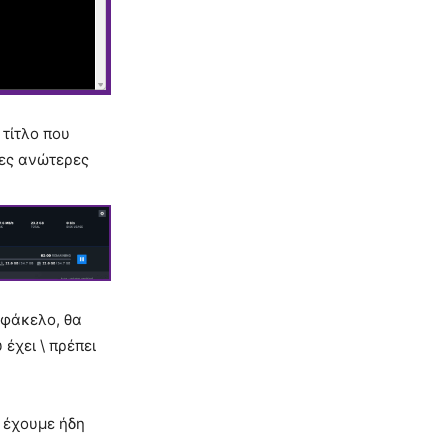
 τίτλο που
τες ανώτερες
 φάκελο, θα
έχει \ πρέπει
υ έχουμε ήδη