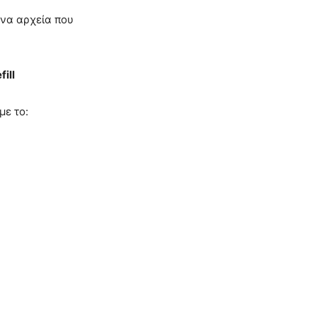
ένα αρχεία που
ill
με το: