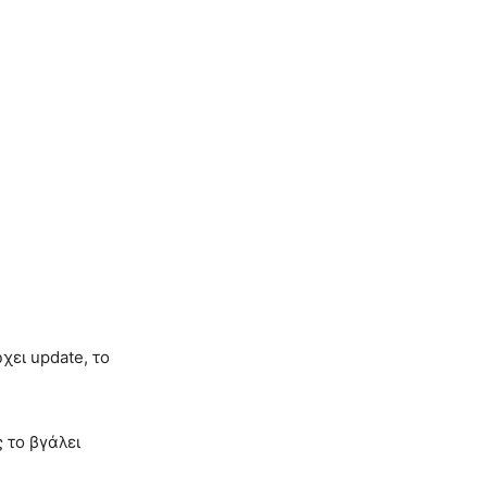
χει update, το
ς το βγάλει