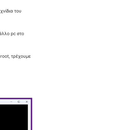
χνίδια του
 άλλο pc στο
 root, τρέχουμε