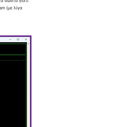
τα σωστά γιατί
am (με λίγα