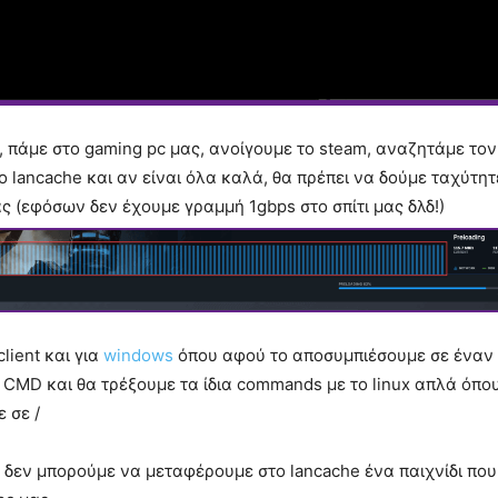
, πάμε στο gaming pc μας, ανοίγουμε το steam, αναζητάμε τον
 lancache και αν είναι όλα καλά, θα πρέπει να δούμε ταχύτη
ς (εφόσων δεν έχουμε γραμμή 1gbps στο σπίτι μας δλδ!)
client και για
windows
όπου αφού το αποσυμπιέσουμε σε έναν
ο CMD και θα τρέξουμε τα ίδια commands με το linux απλά όπου 
 σε /
ι δεν μπορούμε να μεταφέρουμε στο lancache ένα παιχνίδι πο